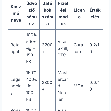
Üdvö
Játé
Fizet
Kasz
zlő
kok
ési
Licen
Érték
inó
bónu
szám
mód
c
elés
neve
sz
a
ok
100%
500€
Visa,
Betal
3200
Cura
9.2/1
-ig +
Skrill,
right
+
çao
0
150
BTC
FS
150%
Mast
Lege
400€
ercar
2800
9.0/1
ndpla
-ig +
d,
MGA
+
0
y
100
Netel
FS
ler
Royal
100%
Visa,