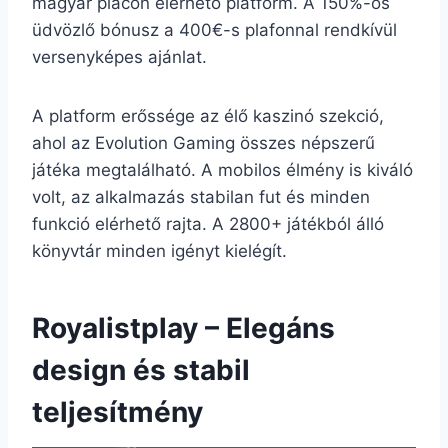
magyar piacon elérhető platform. A 150%-os
üdvözlő bónusz a 400€-s plafonnal rendkívül
versenyképes ajánlat.
A platform erőssége az élő kaszinó szekció,
ahol az Evolution Gaming összes népszerű
játéka megtalálható. A mobilos élmény is kiváló
volt, az alkalmazás stabilan fut és minden
funkció elérhető rajta. A 2800+ játékból álló
könyvtár minden igényt kielégít.
Royalistplay – Elegáns
design és stabil
teljesítmény