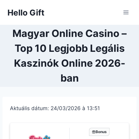
Skip
Hello Gift
to
content
Magyar Online Casino –
Top 10 Legjobb Legális
Kaszinók Online 2026-
ban
Aktuális dátum: 24/03/2026 à 13:51
Bonus