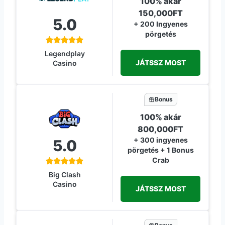
100% akár
150,000FT
5.0
+ 200 Ingyenes
pörgetés
Legendplay
JÁTSSZ MOST
Casino
Bonus
100% akár
800,000FT
+ 300 ingyenes
5.0
pörgetés + 1 Bonus
Crab
Big Clash
Casino
JÁTSSZ MOST