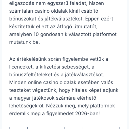
eligazodás nem egyszerű feladat, hiszen
számtalan casino oldalak kínál csábító
bónuszokat és játékválasztékot. Éppen ezért
készítettük el ezt az átfogó útmutatót,
amelyben 10 gondosan kiválasztott platformot
mutatunk be.
Az értékelésünk során figyelembe vettük a
licenceket, a kifizetési sebességet, a
bónuszfeltételeket és a játékválasztékot.
Minden online casino oldalak esetében valós
teszteket végeztünk, hogy hiteles képet adjunk
a magyar játékosok számára elérhető
lehetőségekről. Nézzük meg, mely platformok
érdemlik meg a figyelmedet 2026-ban!