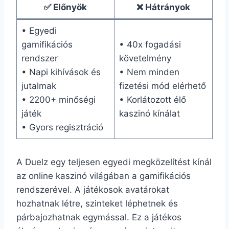
✅ Előnyök
❌ Hátrányok
• Egyedi
gamifikációs
• 40x fogadási
rendszer
követelmény
• Napi kihívások és
• Nem minden
jutalmak
fizetési mód elérhető
• 2200+ minőségi
• Korlátozott élő
játék
kaszinó kínálat
• Gyors regisztráció
A Duelz egy teljesen egyedi megközelítést kínál
az online kaszinó világában a gamifikációs
rendszerével. A játékosok avatárokat
hozhatnak létre, szinteket léphetnek és
párbajozhatnak egymással. Ez a játékos