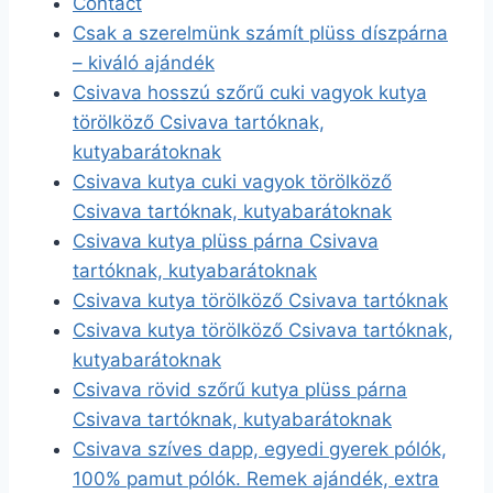
Contact
Csak a szerelmünk számít plüss díszpárna
– kiváló ajándék
Csivava hosszú szőrű cuki vagyok kutya
törölköző Csivava tartóknak,
kutyabarátoknak
Csivava kutya cuki vagyok törölköző
Csivava tartóknak, kutyabarátoknak
Csivava kutya plüss párna Csivava
tartóknak, kutyabarátoknak
Csivava kutya törölköző Csivava tartóknak
Csivava kutya törölköző Csivava tartóknak,
kutyabarátoknak
Csivava rövid szőrű kutya plüss párna
Csivava tartóknak, kutyabarátoknak
Csivava szíves dapp, egyedi gyerek pólók,
100% pamut pólók. Remek ajándék, extra