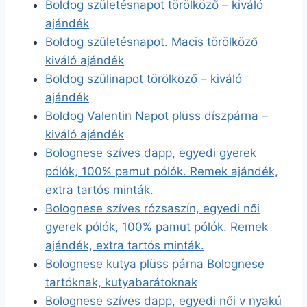
Boldog születésnapot törölköző – kiváló
ajándék
Boldog születésnapot. Macis törölköző
kiváló ajándék
Boldog szülinapot törölköző – kiváló
ajándék
Boldog Valentin Napot plüss díszpárna –
kiváló ajándék
Bolognese szíves dapp, egyedi gyerek
pólók, 100% pamut pólók. Remek ajándék,
extra tartós minták.
Bolognese szíves rózsaszín, egyedi női
gyerek pólók, 100% pamut pólók. Remek
ajándék, extra tartós minták.
Bolognese kutya plüss párna Bolognese
tartóknak, kutyabarátoknak
Bolognese szíves dapp, egyedi női v nyakú