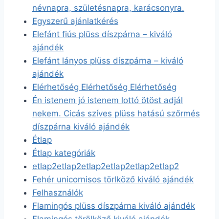
névnapra, születésnapra, karácsonyra.
Egyszerű ajánlatkérés
Elefánt fiús plüss díszpárna – kiváló
ajándék
Elefánt lányos plüss díszpárna – kiváló
ajándék
Elérhetőség Elérhetőség Elérhetőség
Én istenem jó istenem lottó ötöst adjál
nekem. Cicás szíves plüss hatású szőrmés
díszpárna kiváló ajándék
Étlap
Étlap kategóriák
etlap2etlap2etlap2etlap2etlap2etlap2
Fehér unicornisos törlköző kiváló ajándék
Felhasználók
Flamingós plüss díszpárna kiváló ajándék