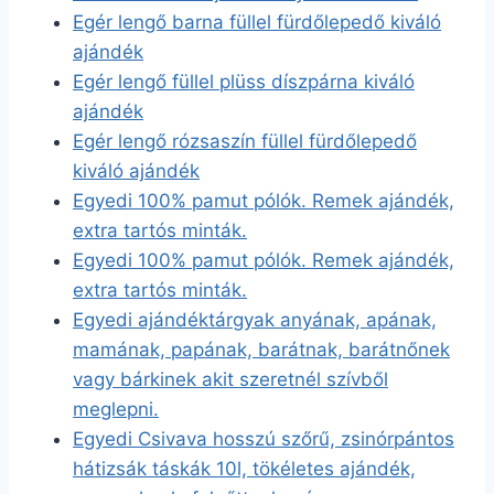
Egér lengő barna füllel fürdőlepedő kiváló
ajándék
Egér lengő füllel plüss díszpárna kiváló
ajándék
Egér lengő rózsaszín füllel fürdőlepedő
kiváló ajándék
Egyedi 100% pamut pólók. Remek ajándék,
extra tartós minták.
Egyedi 100% pamut pólók. Remek ajándék,
extra tartós minták.
Egyedi ajándéktárgyak anyának, apának,
mamának, papának, barátnak, barátnőnek
vagy bárkinek akit szeretnél szívből
meglepni.
Egyedi Csivava hosszú szőrű, zsinórpántos
hátizsák táskák 10l, tökéletes ajándék,