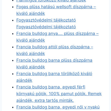
Flamingós törölköző kiváló ajándék
Fogas plüss hatású wellsoft díszpárna –
kiváló ajándék
Fogyasztóvédelmi tájékoztató
Fogyasztóvédelmi tájékoztató
Francia bulldog anya…. plüss díszpárna –
kiváló ajándék
Francia bulldog attól plüss díszpárna –
kiváló ajándék
Francia bulldog barna plüss díszpárna
kiváló ajándék
Francia bulldog barna törölköző kiváló
ajándék
Francia bulldog barna, egyedi férfi
környakú pólók, 100% pamut pólók. Remek
ajándék, extra tartós minták.
Francia bulldog barna, egyedi női v nyakú