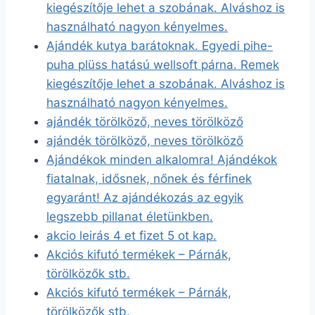
kiegészítője lehet a szobának. Alváshoz is
használható nagyon kényelmes.
Ajándék kutya barátoknak. Egyedi pihe-
puha plüss hatású wellsoft párna. Remek
kiegészítője lehet a szobának. Alváshoz is
használható nagyon kényelmes.
ajándék törölköző, neves törölköző
ajándék törölköző, neves törölköző
Ajándékok minden alkalomra! Ajándékok
fiatalnak, idősnek, nőnek és férfinek
egyaránt! Az ajándékozás az egyik
legszebb pillanat életünkben.
akcio leirás 4 et fizet 5 ot kap.
Akciós kifutó termékek – Párnák,
törölközők stb.
Akciós kifutó termékek – Párnák,
törölközők stb.