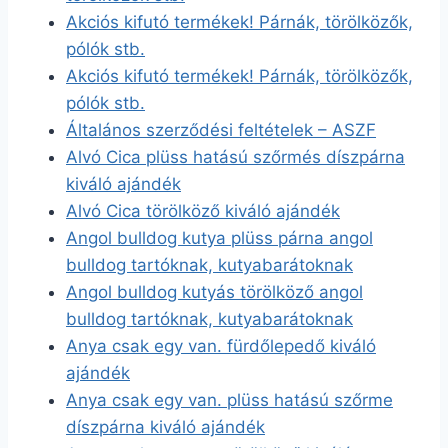
Akciós kifutó termékek! Párnák, törölközők,
pólók stb.
Akciós kifutó termékek! Párnák, törölközők,
pólók stb.
Általános szerződési feltételek – ASZF
Alvó Cica plüss hatású szőrmés díszpárna
kiváló ajándék
Alvó Cica törölköző kiváló ajándék
Angol bulldog kutya plüss párna angol
bulldog tartóknak, kutyabarátoknak
Angol bulldog kutyás törölköző angol
bulldog tartóknak, kutyabarátoknak
Anya csak egy van. fürdőlepedő kiváló
ajándék
Anya csak egy van. plüss hatású szőrme
díszpárna kiváló ajándék