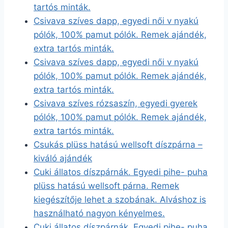
tartós minták.
Csivava szíves dapp, egyedi női v nyakú
pólók, 100% pamut pólók. Remek ajándék,
extra tartós minták.
Csivava szíves dapp, egyedi női v nyakú
pólók, 100% pamut pólók. Remek ajándék,
extra tartós minták.
Csivava szíves rózsaszín, egyedi gyerek
pólók, 100% pamut pólók. Remek ajándék,
extra tartós minták.
Csukás plüss hatású wellsoft díszpárna –
kiváló ajándék
Cuki állatos díszpárnák. Egyedi pihe- puha
plüss hatású wellsoft párna. Remek
kiegészítője lehet a szobának. Alváshoz is
használható nagyon kényelmes.
Cuki állatos díszpárnák. Egyedi pihe- puha