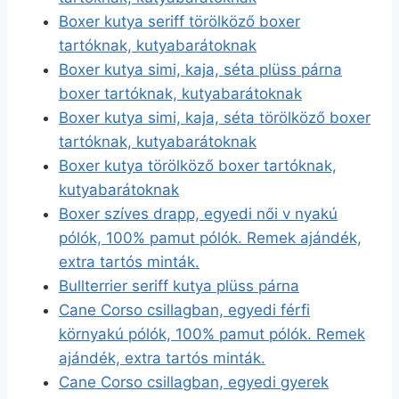
Boxer kutya seriff törölköző boxer
tartóknak, kutyabarátoknak
Boxer kutya simi, kaja, séta plüss párna
boxer tartóknak, kutyabarátoknak
Boxer kutya simi, kaja, séta törölköző boxer
tartóknak, kutyabarátoknak
Boxer kutya törölköző boxer tartóknak,
kutyabarátoknak
Boxer szíves drapp, egyedi női v nyakú
pólók, 100% pamut pólók. Remek ajándék,
extra tartós minták.
Bullterrier seriff kutya plüss párna
Cane Corso csillagban, egyedi férfi
környakú pólók, 100% pamut pólók. Remek
ajándék, extra tartós minták.
Cane Corso csillagban, egyedi gyerek