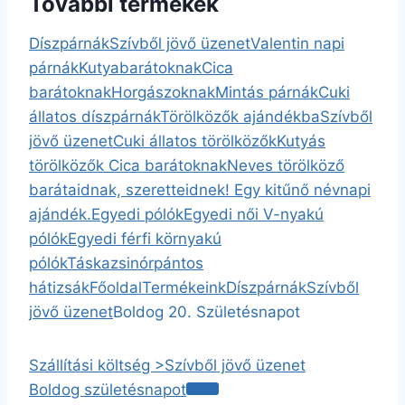
További termékek
Díszpárnák
Szívből jövő üzenet
Valentin napi
párnák
Kutyabarátoknak
Cica
barátoknak
Horgászoknak
Mintás párnák
Cuki
állatos díszpárnák
Törölközők ajándékba
Szívből
jövő üzenet
Cuki állatos törölközők
Kutyás
törölközők
Cica barátoknak
Neves törölköző
barátaidnak, szeretteidnek! Egy kitűnő névnapi
ajándék.
Egyedi pólók
Egyedi női V-nyakú
pólók
Egyedi férfi környakú
pólók
Táska
zsinórpántos
hátizsák
Főoldal
Termékeink
Díszpárnák
Szívből
jövő üzenet
Boldog 20. Születésnapot
Szállítási költség >
Szívből jövő üzenet
Boldog születésnapot