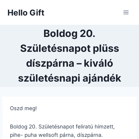
Skip
Hello Gift
to
content
Boldog 20.
Születésnapot plüss
díszpárna – kiváló
születésnapi ajándék
Oszd meg!
Boldog 20. Születésnapot feliratú hímzett,
pihe- puha wellsoft párna, díszpárna.