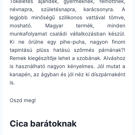
Tökéletes ajándék, gyermeknek, felnőttnek,
névnapra, születésnapra, karácsonyra. A
legjobb minőségű szilikonos vattával tömve,
mosható. Magyar termék, minden
munkafolyamat családi vállalkozásban készül.
Ki ne örülne egy pihe-puha, nagyon finom
tapintású plüss hatású szőrmés párnának?!
Remek kiegészítője lehet a szobának. Alváshoz
is használható nagyon kényelmes. Jól mutat a
kanapén, az ágyban és jól néz ki díszpárnaként
is.
Oszd meg!
Cica barátoknak