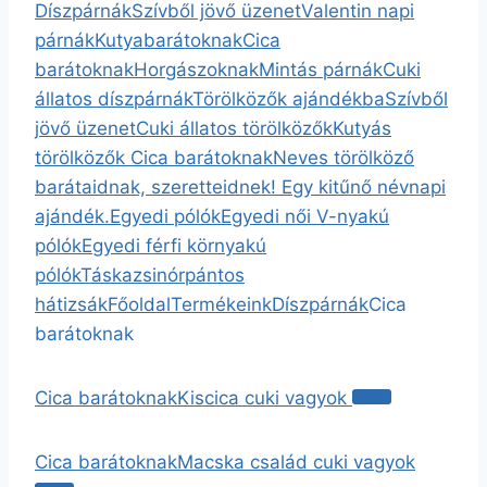
Díszpárnák
Szívből jövő üzenet
Valentin napi
párnák
Kutyabarátoknak
Cica
barátoknak
Horgászoknak
Mintás párnák
Cuki
állatos díszpárnák
Törölközők ajándékba
Szívből
jövő üzenet
Cuki állatos törölközők
Kutyás
törölközők
Cica barátoknak
Neves törölköző
barátaidnak, szeretteidnek! Egy kitűnő névnapi
ajándék.
Egyedi pólók
Egyedi női V-nyakú
pólók
Egyedi férfi környakú
pólók
Táska
zsinórpántos
hátizsák
Főoldal
Termékeink
Díszpárnák
Cica
barátoknak
Cica barátoknak
Kiscica cuki vagyok
Cica barátoknak
Macska család cuki vagyok