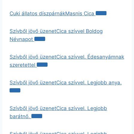
Cuki állatos díszpárnák
Masnis Cica
Szívből jövő üzenet
Cica szívvel Boldog
Névnapot
Szívből jövő üzenet
Cica szívvel. Édesanyámnak
szeretettel
Szívből jövő üzenet
Cica szívvel. Legjobb anya.
Szívből jövő üzenet
Cica szívvel. Legjobb
barátnő.