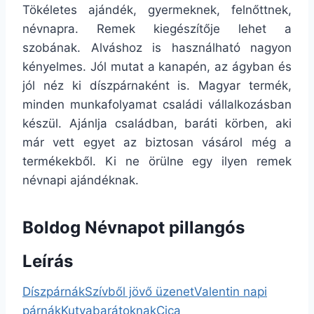
Tökéletes ajándék, gyermeknek, felnőttnek,
névnapra. Remek kiegészítője lehet a
szobának. Alváshoz is használható nagyon
kényelmes. Jól mutat a kanapén, az ágyban és
jól néz ki díszpárnaként is. Magyar termék,
minden munkafolyamat családi vállalkozásban
készül. Ajánlja családban, baráti körben, aki
már vett egyet az biztosan vásárol még a
termékekből. Ki ne örülne egy ilyen remek
névnapi ajándéknak.
Boldog Névnapot pillangós
Leírás
Díszpárnák
Szívből jövő üzenet
Valentin napi
párnák
Kutyabarátoknak
Cica