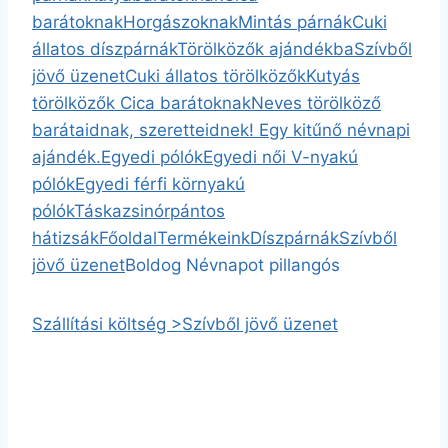
barátoknak
Horgászoknak
Mintás párnák
Cuki
állatos díszpárnák
Törölközők ajándékba
Szívből
jövő üzenet
Cuki állatos törölközők
Kutyás
törölközők
Cica barátoknak
Neves törölköző
barátaidnak, szeretteidnek! Egy kitűnő névnapi
ajándék.
Egyedi pólók
Egyedi női V-nyakú
pólók
Egyedi férfi környakú
pólók
Táska
zsinórpántos
hátizsák
Főoldal
Termékeink
Díszpárnák
Szívből
jövő üzenet
Boldog Névnapot pillangós
Szállítási költség >
Szívből jövő üzenet