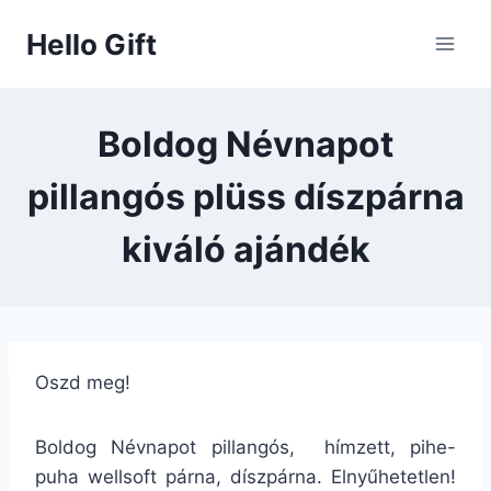
Skip
Hello Gift
to
content
Boldog Névnapot
pillangós plüss díszpárna
kiváló ajándék
Oszd meg!
Boldog Névnapot pillangós, hímzett, pihe-
puha wellsoft párna, díszpárna. Elnyűhetetlen!