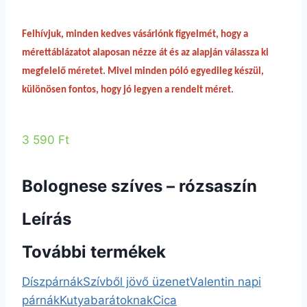
Felhívjuk, minden kedves vásárlónk figyelmét, hogy a
mérettáblázatot alaposan nézze át és az alapján válassza ki
megfelelő méretet. Mivel minden póló egyedileg készül,
különösen fontos, hogy jó legyen a rendelt méret.
3 590 Ft
Bolognese szíves – rózsaszín
Leírás
További termékek
Díszpárnák
Szívből jövő üzenet
Valentin napi
párnák
Kutyabarátoknak
Cica