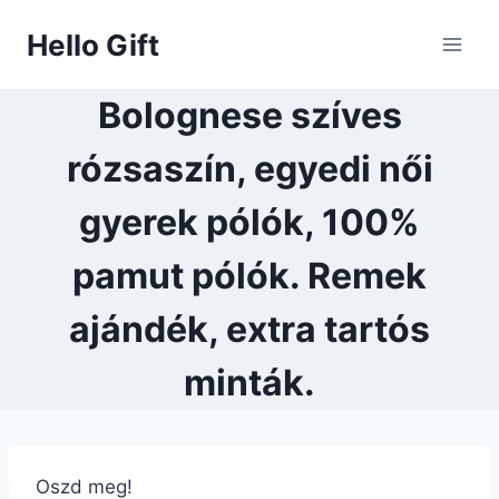
Skip
Hello Gift
to
content
Bolognese szíves
rózsaszín, egyedi női
gyerek pólók, 100%
pamut pólók. Remek
ajándék, extra tartós
minták.
Oszd meg!