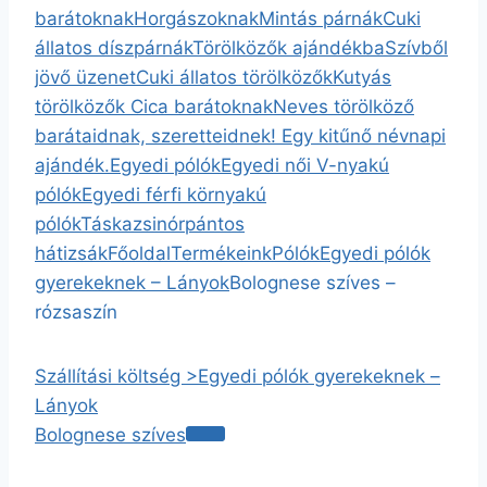
barátoknak
Horgászoknak
Mintás párnák
Cuki
állatos díszpárnák
Törölközők ajándékba
Szívből
jövő üzenet
Cuki állatos törölközők
Kutyás
törölközők
Cica barátoknak
Neves törölköző
barátaidnak, szeretteidnek! Egy kitűnő névnapi
ajándék.
Egyedi pólók
Egyedi női V-nyakú
pólók
Egyedi férfi környakú
pólók
Táska
zsinórpántos
hátizsák
Főoldal
Termékeink
Pólók
Egyedi pólók
gyerekeknek – Lányok
Bolognese szíves –
rózsaszín
Szállítási költség >
Egyedi pólók gyerekeknek –
Lányok
Bolognese szíves