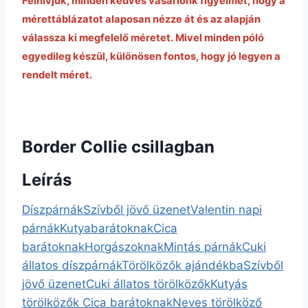
Felhívjuk, minden kedves vásárlónk figyelmét, hogy a
mérettáblázatot alaposan nézze át és az alapján
válassza ki megfelelő méretet. Mivel minden póló
egyedileg készül, különösen fontos, hogy jó legyen a
rendelt méret.
Border Collie csillagban
Leírás
Díszpárnák
Szívből jövő üzenet
Valentin napi
párnák
Kutyabarátoknak
Cica
barátoknak
Horgászoknak
Mintás párnák
Cuki
állatos díszpárnák
Törölközők ajándékba
Szívből
jövő üzenet
Cuki állatos törölközők
Kutyás
törölközők
Cica barátoknak
Neves törölköző