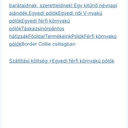
barátaidnak, szeretteidnek! Egy kitűnő névnapi
ajándék.
Egyedi pólók
Egyedi női V-nyakú
pólók
Egyedi férfi környakú
pólók
Táska
zsinórpántos
hátizsák
Főoldal
Termékeink
Pólók
Férfi környakú
pólók
Border Collie csillagban
Szállítási költség >
Egyedi férfi környakú pólók