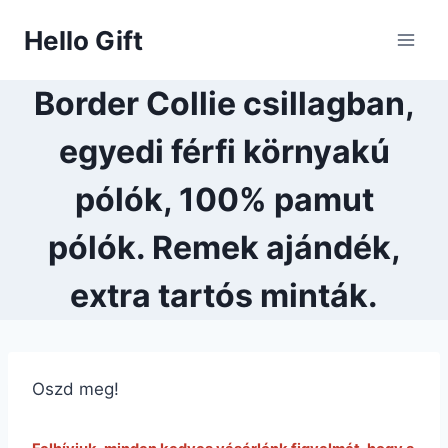
Skip
Hello Gift
to
content
Border Collie csillagban,
egyedi férfi környakú
pólók, 100% pamut
pólók. Remek ajándék,
extra tartós minták.
Oszd meg!