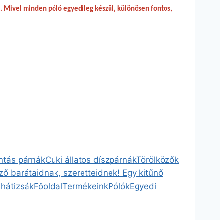
t. Mivel minden póló egyedileg készül, különösen fontos,
ntás párnák
Cuki állatos díszpárnák
Törölközők
ző barátaidnak, szeretteidnek! Egy kitűnő
 hátizsák
Főoldal
Termékeink
Pólók
Egyedi