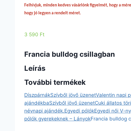
Felhívjuk, minden kedves vásárlónk figyelmét, hogy a méret
hogy jó legyen a rendelt méret.
3 590 Ft
Francia bulldog csillagban
Leírás
További termékek
Díszpárnák
Szívből jövő üzenet
Valentin napi 
ajándékba
Szívből jövő üzenet
Cuki állatos tö
névnapi ajándék.
Egyedi pólók
Egyedi női V-n
pólók gyerekeknek – Lányok
Francia bulldog c