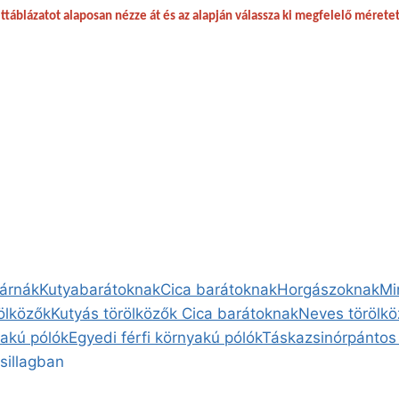
táblázatot alaposan nézze át és az alapján válassza ki megfelelő mérete
párnák
Kutyabarátoknak
Cica barátoknak
Horgászoknak
Mi
rölközők
Kutyás törölközők
Cica barátoknak
Neves törölkö
yakú pólók
Egyedi férfi környakú pólók
Táska
zsinórpántos
sillagban