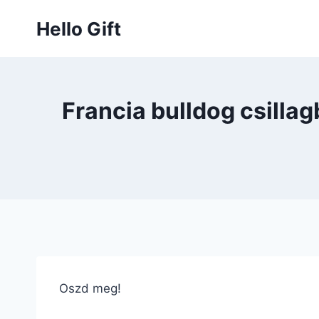
Skip
Hello Gift
to
content
Francia bulldog csilla
Oszd meg!