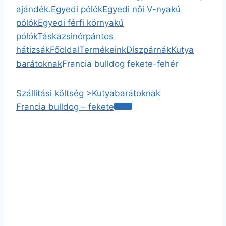
ajándék.
Egyedi pólók
Egyedi női V-nyakú
pólók
Egyedi férfi környakú
pólók
Táska
zsinórpántos
hátizsák
Főoldal
Termékeink
Díszpárnák
Kutya
barátoknak
Francia bulldog fekete-fehér
Szállítási költség >
Kutyabarátoknak
Francia bulldog – fekete