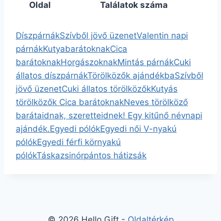
Oldal
Találatok száma
Díszpárnák
Szívből jövő üzenet
Valentin napi
párnák
Kutyabarátoknak
Cica
barátoknak
Horgászoknak
Mintás párnák
Cuki
állatos díszpárnák
Törölközők ajándékba
Szívből
jövő üzenet
Cuki állatos törölközők
Kutyás
törölközők
Cica barátoknak
Neves törölköző
barátaidnak, szeretteidnek! Egy kitűnő névnapi
ajándék.
Egyedi pólók
Egyedi női V-nyakú
pólók
Egyedi férfi környakú
pólók
Táska
zsinórpántos hátizsák
© 2026 Hello Gift -
Oldaltérkép