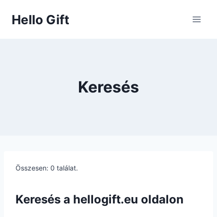
Skip
Hello Gift
to
content
Keresés
Összesen: 0 találat.
Keresés a hellogift.eu oldalon