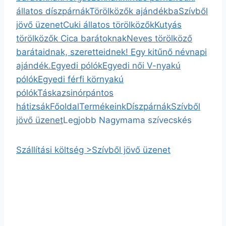
állatos díszpárnák
Törölközők ajándékba
Szívből
jövő üzenet
Cuki állatos törölközők
Kutyás
törölközők
Cica barátoknak
Neves törölköző
barátaidnak, szeretteidnek! Egy kitűnő névnapi
ajándék.
Egyedi pólók
Egyedi női V-nyakú
pólók
Egyedi férfi környakú
pólók
Táska
zsinórpántos
hátizsák
Főoldal
Termékeink
Díszpárnák
Szívből
jövő üzenet
Legjobb Nagymama szívecskés
Szállítási költség >
Szívből jövő üzenet