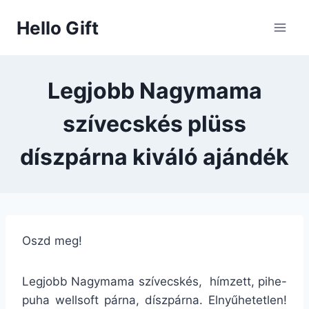
Skip
Hello Gift
to
content
Legjobb Nagymama
szívecskés plüss
díszpárna kiváló ajándék
Oszd meg!
Legjobb Nagymama szívecskés, hímzett, pihe-
puha wellsoft párna, díszpárna. Elnyűhetetlen!