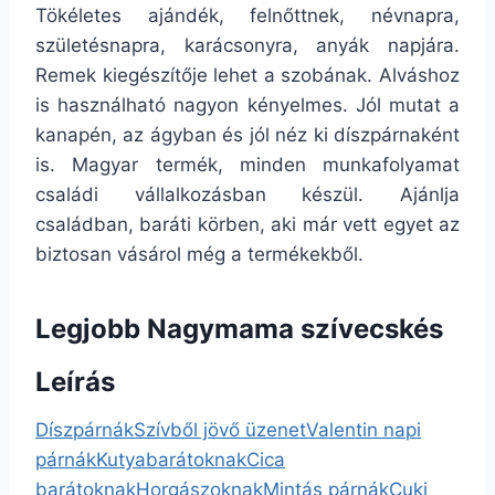
Tökéletes ajándék, felnőttnek, névnapra,
születésnapra, karácsonyra, anyák napjára.
Remek kiegészítője lehet a szobának. Alváshoz
is használható nagyon kényelmes. Jól mutat a
kanapén, az ágyban és jól néz ki díszpárnaként
is. Magyar termék, minden munkafolyamat
családi vállalkozásban készül. Ajánlja
családban, baráti körben, aki már vett egyet az
biztosan vásárol még a termékekből.
Legjobb Nagymama szívecskés
Leírás
Díszpárnák
Szívből jövő üzenet
Valentin napi
párnák
Kutyabarátoknak
Cica
barátoknak
Horgászoknak
Mintás párnák
Cuki