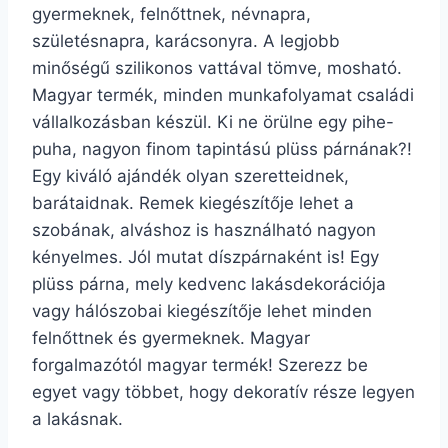
gyermeknek, felnőttnek, névnapra,
születésnapra, karácsonyra. A legjobb
minőségű szilikonos vattával tömve, mosható.
Magyar termék, minden munkafolyamat családi
vállalkozásban készül. Ki ne örülne egy pihe-
puha, nagyon finom tapintású plüss párnának?!
Egy kiváló ajándék olyan szeretteidnek,
barátaidnak. Remek kiegészítője lehet a
szobának, alváshoz is használható nagyon
kényelmes. Jól mutat díszpárnaként is! Egy
plüss párna, mely kedvenc lakásdekorációja
vagy hálószobai kiegészítője lehet minden
felnőttnek és gyermeknek. Magyar
forgalmazótól magyar termék! Szerezz be
egyet vagy többet, hogy dekoratív része legyen
a lakásnak.