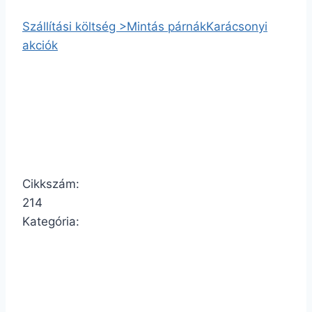
Szállítási költség >
Mintás párnák
Karácsonyi
akciók
Cikkszám:
214
Kategória: