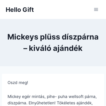
Skip
Hello Gift
to
content
Mickeys plüss díszpárna
– kiváló ajándék
Oszd meg!
Mickey egér mintás, pihe- puha wellsoft párna,
díszpárna. Elnyűhetetlen! Tökéletes ajándék,