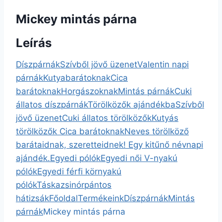
Mickey mintás párna
Leírás
Díszpárnák
Szívből jövő üzenet
Valentin napi
párnák
Kutyabarátoknak
Cica
barátoknak
Horgászoknak
Mintás párnák
Cuki
állatos díszpárnák
Törölközők ajándékba
Szívből
jövő üzenet
Cuki állatos törölközők
Kutyás
törölközők
Cica barátoknak
Neves törölköző
barátaidnak, szeretteidnek! Egy kitűnő névnapi
ajándék.
Egyedi pólók
Egyedi női V-nyakú
pólók
Egyedi férfi környakú
pólók
Táska
zsinórpántos
hátizsák
Főoldal
Termékeink
Díszpárnák
Mintás
párnák
Mickey mintás párna