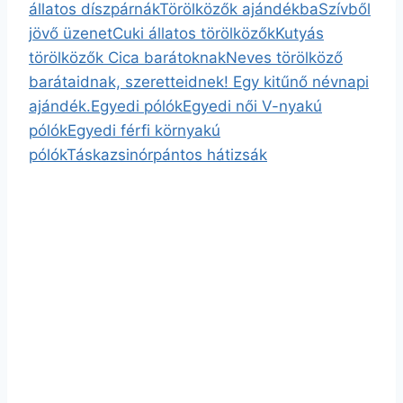
állatos díszpárnák
Törölközők ajándékba
Szívből
jövő üzenet
Cuki állatos törölközők
Kutyás
törölközők
Cica barátoknak
Neves törölköző
barátaidnak, szeretteidnek! Egy kitűnő névnapi
ajándék.
Egyedi pólók
Egyedi női V-nyakú
pólók
Egyedi férfi környakú
pólók
Táska
zsinórpántos hátizsák