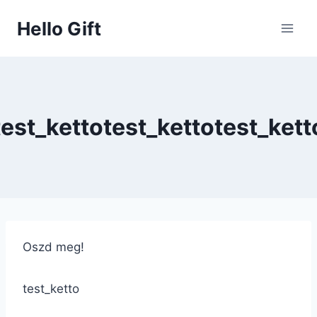
Skip
Hello Gift
to
content
test_kettotest_kettotest_kett
Oszd meg!
test_ketto