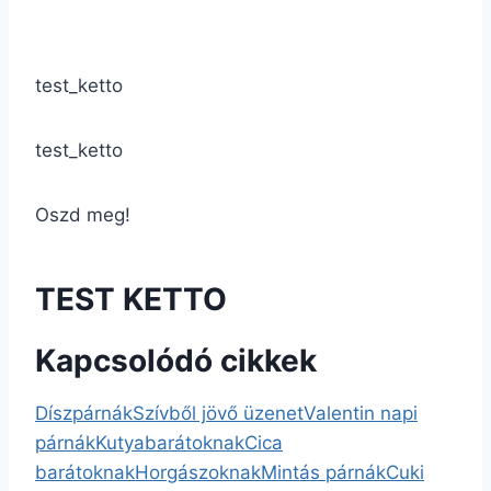
test_ketto
test_ketto
Oszd meg!
TEST KETTO
Kapcsolódó cikkek
Díszpárnák
Szívből jövő üzenet
Valentin napi
párnák
Kutyabarátoknak
Cica
barátoknak
Horgászoknak
Mintás párnák
Cuki