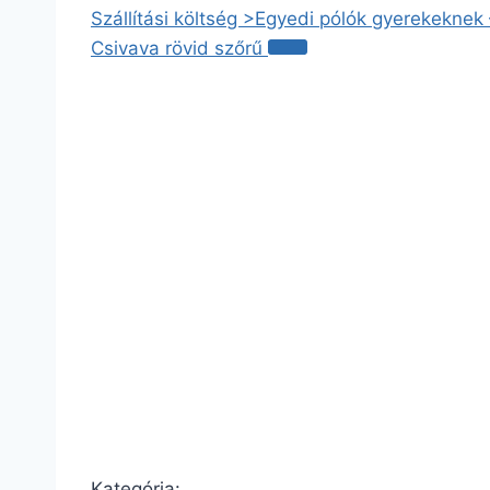
Szállítási költség >
Egyedi pólók gyerekeknek
Csivava rövid szőrű
Kategória: