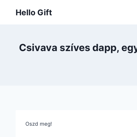
Skip
Hello Gift
to
content
Csivava szíves dapp, eg
Oszd meg!