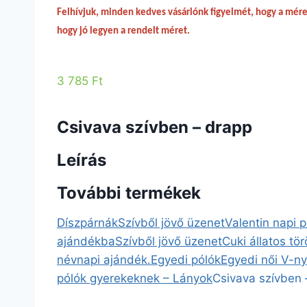
Felhívjuk, minden kedves vásárlónk figyelmét, hogy a méret
hogy jó legyen a rendelt méret.
3 785 Ft
Csivava szívben – drapp
Leírás
További termékek
Díszpárnák
Szívből jövő üzenet
Valentin napi 
ajándékba
Szívből jövő üzenet
Cuki állatos tö
névnapi ajándék.
Egyedi pólók
Egyedi női V-n
pólók gyerekeknek – Lányok
Csivava szívben 