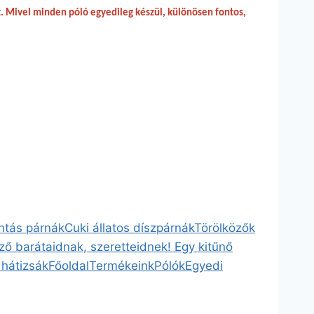
t. Mivel minden póló egyedileg készül, különösen fontos,
ntás párnák
Cuki állatos díszpárnák
Törölközők
ző barátaidnak, szeretteidnek! Egy kitűnő
 hátizsák
Főoldal
Termékeink
Pólók
Egyedi