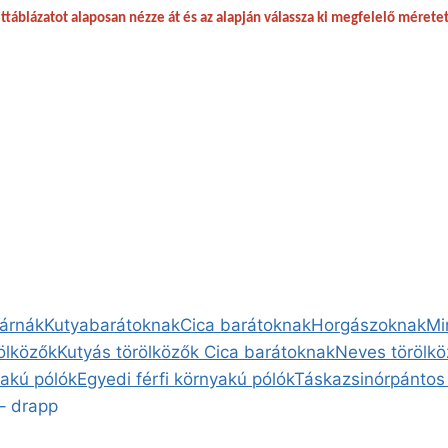
táblázatot alaposan nézze át és az alapján válassza ki megfelelő mérete
párnák
Kutyabarátoknak
Cica barátoknak
Horgászoknak
Mi
rölközők
Kutyás törölközők
Cica barátoknak
Neves törölkö
yakú pólók
Egyedi férfi környakú pólók
Táska
zsinórpántos
– drapp